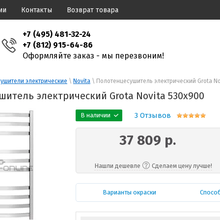
ии
Контакты
Возврат товара
+7 (495) 481-32-24
+7 (812) 915-64-86
Оформляйте заказ - мы перезвоним!
ушители электрические
 \ 
Novita
 \ Полотенцесушитель электрический Grota No
итель электрический Grota Novita 530x900
3 Отзывов
В наличии
37 809 р.
Нашли дешевле
Сделаем цену лучше!
Варианты окраски
Спосо