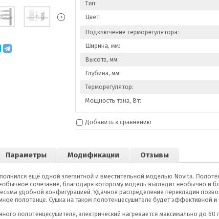
Тип:
Цвет:
Подключение терморегулятора:
Ширина, мм:
Высота, мм:
Глубина, мм:
Терморегулятор:
Мощность тэна, Вт:
Добавить к сравнению
Параметры
Модификации
Отзывы
полнился ещё одной элегантной и вместительной моделью Novita. Полотен
Необычное сочетание, благодаря которому модель выглядит необычно и 
весьма удобной конфигурацией. Удачное распределение перекладин позвол
мное полотенце. Сушка на таком полотенцесушителе будет эффективной и
яного полотенцесушителя, электрический нагревается максимально до 60 