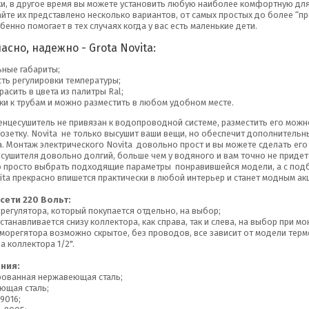
и, в другое время вы можете установить любую наиболее комфортную для
айте их представлено несколько вариантов, от самых простых до более “про
енно помогает в тех случаях когда у вас есть маленькие дети.
асно, надежно - Grota Novita:
ьные габариты;
ть регулировки температуры;
асить в цвета из палитры Ral;
ки к трубам и можно разместить в любом удобном месте.
енцесушитель не привязан к водопроводной системе, разместить его мож
 розетку. Novita не только высушит ваши вещи, но обеспечит дополнитель
. Монтаж электрического Novita довольно прост и вы можете сделать его
сушителя довольно долгий, больше чем у водяного и вам точно не придетс
о просто выбрать подходящие параметры понравившейся модели, а с под
ita прекрасно впишется практически в любой интерьер и станет модным ак
сети 220 Вольт:
егулятора, который покупается отдельно, на выбор;
станавливается снизу коллектора, как справа, так и слева, на выбор при мо
орегятора возможно скрытое, без проводов, все зависит от модели терм
а коллектора 1/2".
ния:
рованная нержавеющая сталь;
ющая сталь;
9016;