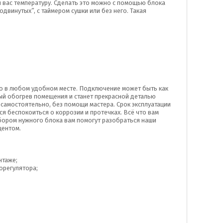
 вас температуру. Сделать это можно с помощью блока
двинутых”, с таймером сушки или без него. Такая
но в любом удобном месте. Подключение может быть как
ный обогрев помещения и станет прекрасной деталью
 самостоятельно, без помощи мастера. Срок эксплуатации
я беспокоиться о коррозии и протечках. Всё что вам
бором нужного блока вам помогут разобраться наши
центом.
нтаже;
орегулятора;