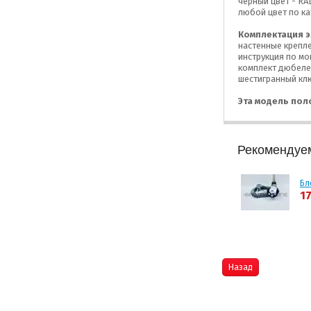
черный цвет - RA
любой цвет по ка
Комплектация э
настенные крепле
инструкция по мо
комплект дюбелей
шестигранный кл
Эта модель пол
Рекомендуе
Бл
17
Назад