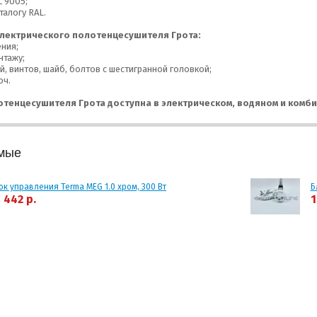
L 9005;
талогу RAL.
лектрического полотенцесушителя Грота:
ния;
нтажу;
, винтов, шайб, болтов с шестигранной головкой;
юч.
отенцесушителя Грота доступна в электрическом, водяном и комб
мые
ок управления Terma MEG 1.0 хром, 300 Вт
Б
 442 р.
1