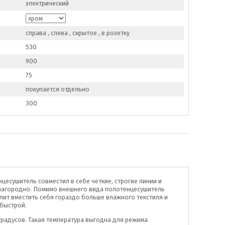
электрический
справа , слева , скрытое , в розетку
530
900
75
покупается отдельно
300
цесушитель совместил в себе четкие, строгие линии и
благородно. Помимо внешнего вида полотенцесушитель
ит вместить себя гораздо больше влажного текстиля и
 быстрой.
градусов. Такая температура выгодна для режима