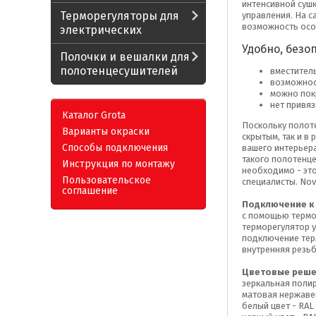
интенсивной сушк
Терморегуляторы для
управления. На с
возможность особ
электрических
Удобно, безоп
Полочки и вешалки для
полотенцесушителей
вместител
возможнос
можно покр
нет привяз
Каталог Grota
Поскольку полот
Варианты окраски
скрытым, так и в
Способы подключения
вашего интерьера
такого полотенце
Инструкция по монтажу
необходимо - эт
Пользовательское
специалисты. Nov
соглашение
Подключение к 
с помощью термор
терморегулятор у
подключение терм
внутренняя резьб
Цветовые реше
зеркальная поли
матовая нержаве
белый цвет - RAL 