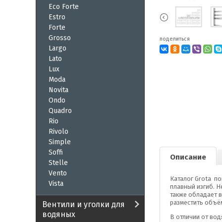
Eco Forte
Estro
Forte
Grosso
поделиться
Largo
Lato
Lux
Moda
Novita
Ondo
Quadro
Rio
Rivolo
Simple
Soffi
Описание
Stelle
Vento
Каталог Grota по
Vista
плавный изгиб. 
также обладает 
разместить объё
Вентили и уголки для
водяных
В отличии от вод