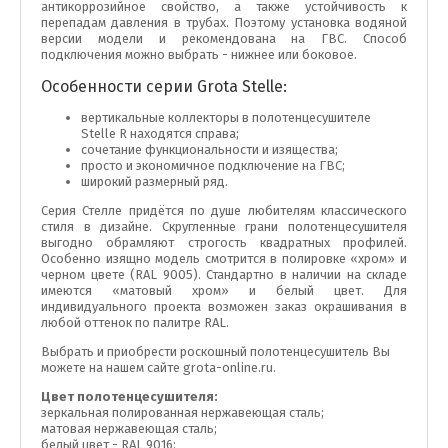
антикоррозийное свойство, а также устойчивость к
перепадам давления в трубах. Поэтому установка водяной
версии модели и рекомендована на ГВС. Способ
подключения можно выбрать - нижнее или боковое.
Особенности серии Grota Stelle:
вертикальные коллекторы в полотенцесушителе
Stelle R находятся справа;
сочетание функциональности и изящества;
просто и экономичное подключение на ГВС;
широкий размерный ряд.
Серия Стелле придётся по душе любителям классического
стиля в дизайне. Скругленные грани полотенцесушителя
выгодно обрамляют строгость квадратных профилей.
Особенно изящно модель смотрится в полировке «хром» и
черном цвете (RAL 9005). Стандартно в наличии на складе
имеются «матовый хром» и белый цвет. Для
индивидуального проекта возможен заказ окрашивания в
любой оттенок по палитре RAL.
Выбрать и приобрести роскошный полотенцесушитель Вы
можете на нашем сайте grota-online.ru.
Цвет полотенцесушителя:
зеркальная полированная нержавеющая сталь;
матовая нержавеющая сталь;
белый цвет - RAL 9016;