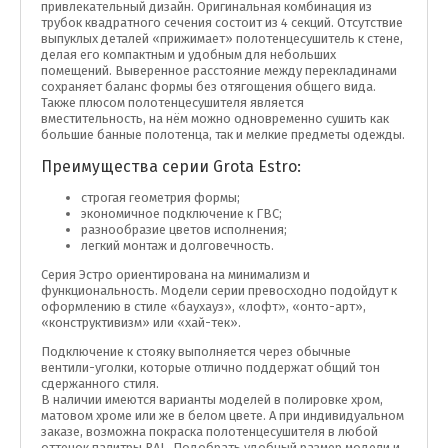
привлекательный дизайн. Оригинальная комбинация из
трубок квадратного сечения состоит из 4 секций. Отсутствие
выпуклых деталей «прижимает» полотенцесушитель к стене,
делая его компактным и удобным для небольших
помещений. Выверенное расстояние между перекладинами
сохраняет баланс формы без отягощения общего вида.
Также плюсом полотенцесушителя является
вместительность, на нём можно одновременно сушить как
большие банные полотенца, так и мелкие предметы одежды.
Преимущества серии Grota Estro:
строгая геометрия формы;
экономичное подключение к ГВС;
разнообразие цветов исполнения;
легкий монтаж и долговечность.
Серия Эстро ориентирована на минимализм и
функциональность. Модели серии превосходно подойдут к
оформлению в стиле «баухауз», «лофт», «онто-арт»,
«конструктивизм» или «хай-тек».
Подключение к стояку выполняется через обычные
вентили-уголки, которые отлично поддержат общий тон
сдержанного стиля.
В наличии имеются варианты моделей в полировке хром,
матовом хроме или же в белом цвете. А при индивидуальном
заказе, возможна покраска полотенцесушителя в любой
оттенок палитры RAL. Подобрать удобный размер модели и