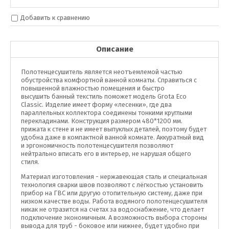
Добавить к сравнению
Описание
Полотенцесушитель является неотъемлемой частью
обустройства комфортной ванной комнаты. Справиться с
повышенной влажностью помещения и быстро
высушить банный текстиль поможет модель Grota Eco
Classic. Изделие имеет форму «лесенки», где два
параллельных коллектора соединены тонкими круглыми
перекладинами. Конструкция размером 480*1200 мм.
прижата к стене и не имеет выпуклых деталей, поэтому будет
удобна даже в компактной ванной комнате. Аккуратный вид
и эргономичность полотенцесушителя позволяют
нейтрально вписать его в интерьер, не нарушая общего
стиля.
Материал изготовления - нержавеющая сталь и специальная
технология сварки швов позволяют с лёгкостью установить
прибор на ГВС или другую отопительную систему, даже при
низком качестве воды. Работа водяного полотенцесушителя
никак не отразится на счетах за водоснабжение, что делает
подключение экономичным. А возможность выбора стороны
вывода для труб - боковое или нижнее, будет удобно при