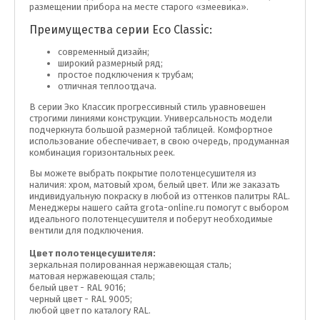
размещении прибора на месте старого «змеевика».
Преимущества серии Eco Classic:
современный дизайн;
широкий размерный ряд;
простое подключения к трубам;
отличная теплоотдача.
В серии Эко Классик прогрессивный стиль уравновешен
строгими линиями конструкции. Универсальность модели
подчеркнута большой размерной таблицей. Комфортное
использование обеспечивает, в свою очередь, продуманная
комбинация горизонтальных реек.
Вы можете выбрать покрытие полотенцесушителя из
наличия: хром, матовый хром, белый цвет. Или же заказать
индивидуальную покраску в любой из оттенков палитры RAL.
Менеджеры нашего сайта grota-online.ru помогут с выбором
идеального полотенцесушителя и поберут необходимые
вентили для подключения.
Цвет полотенцесушителя:
зеркальная полированная нержавеющая сталь;
матовая нержавеющая сталь;
белый цвет - RAL 9016;
черный цвет - RAL 9005;
любой цвет по каталогу RAL.