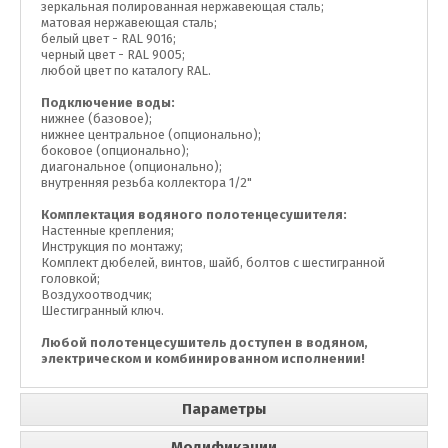
зеркальная полированная нержавеющая сталь;
матовая нержавеющая сталь;
белый цвет - RAL 9016;
черный цвет - RAL 9005;
любой цвет по каталогу RAL.
Подключение воды:
нижнее (базовое);
нижнее центральное (опционально);
боковое (опционально);
диагональное (опционально);
внутренняя резьба коллектора 1/2"
Комплектация водяного полотенцесушителя:
Настенные крепления;
Инструкция по монтажу;
Комплект дюбелей, винтов, шайб, болтов с шестигранной
головкой;
Воздухоотводчик;
Шестигранный ключ.
Любой полотенцесушитель доступен в водяном,
электрическом и комбинированном исполнении!
Параметры
Модификации