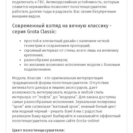
подключать к ГВС. Антикоррозийная устойчивость, которым
славится нержавейка позволяет полотенцесушителю
работать долгие годы и радовать Вас своим безупречным
внешним видом.
Современный взгляд на вечную классику -
серия Grota Classic:
простой и элегантный дизайн с наличием четкой
геометрии и сохранением пропорций;
скромный интервал от стены, всего лишь на величину
крепления;
разнообразие размеров;
по желанию возможно исполнение модели с боковым
подключением.
Модель Классик - это оригинальная интерпретация
традиционной формы полотенцесушителя. Отсутствие
витиеватого декора и лишних аксессуаров, дает
возможность интегрировать модель в любой стиль
интерьера: от “лофта” до “модерна”. Для заказа доступны
самые разнообразные исполнения. Зеркальная полировка
“хром” или сатиновая “матовый хром”, нежный белый цвет
или модный чёрный - решать Вам! А мы с радостью
реализуем Вашу идею! Выбирайте и заказывайте эффектный
полотенцесушитель на нашем сайте Grota-online!
Цвет полотенцесушителя: